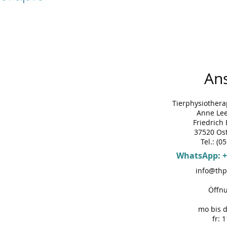
Ans
Tierphysiothera
Anne Le
Friedrich
37520 Os
Tel.: (0
WhatsApp: +
info@thp
Öffnu
mo bis d
fr: 