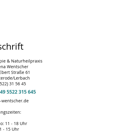
chrift
pie & Naturheilpraxis
ena Wentscher
 Ebert Straße 61
terode/Lerbach
5522) 31 56 45
49 5522 315 645
-wentscher.de
ngszeiten:
o: 11 - 18 Uhr
11 - 15 Uhr